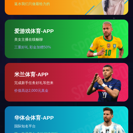
我院将以此次发展论坛为契机，深入关注技术赋能教育
的深度融合，助力高素质外语人才培养。
上一篇：
安博站官网登录入口教师参加教师教学能力提升系列交流活
下一篇：
安博站官网登录入口教师参加2025年第三期全国高校大学