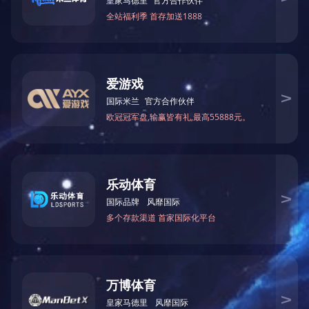
本次论坛聚焦人工智能时代外语教育的变革与教师能力
理念，强调核心能力跃升对教学创新的重要性；上海外国语
教育；广东警官学院曹佩升教授展示了“WE Learn外语
授以会话分析为例，阐释语言学研究对AI开发的支撑作用