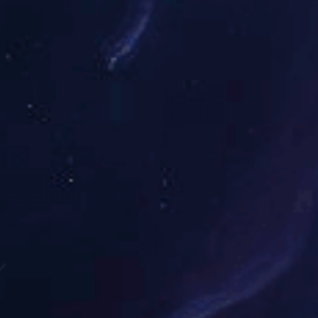
Copyright © 
三亿网页版
|
乐鱼在线
|
星空体育
|
乐鱼游戏app官网登录入口
|
leyu
|
le