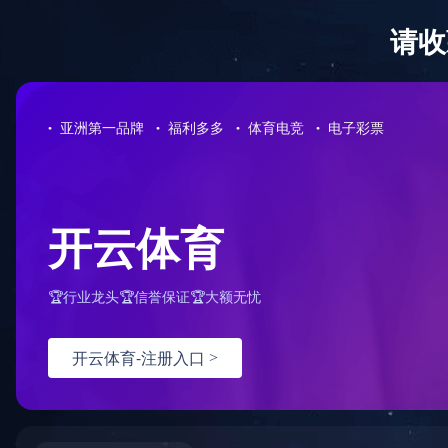
今天是：
2026年8月6日 星期四
安博站官网登录入口
认证动态
媒体关注