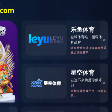
设为首页
|
加入收藏
资料下载
第二课堂