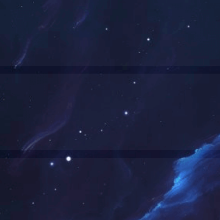
政策法规
教育部关于印发《普通高等学校师
（试行）》和《普通高等学校师范
（试行）》的
发布日期：2023-03-14 作者：