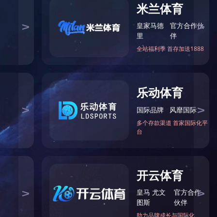
当前位置:
安博站官网登录入口
>>
政策法规
>> 正文
范类专业认证专家管理办法
类专业认证机构管理办法
通知
 来源： 点击：